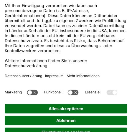
Veröffentlichungen nach REMIT
Erklärung zur Barrierefreiheit
Rechtliches
Impressum
Datenschutz
Informationspflichten
Nutzungsbedingungen
Datenaustausch
Adresse
Stadtwerke Voerde GmbH
Rathausplatz 20
46562 Voerde
Hotline
02855 9368-330
Mo-Fr 8:30 - 16:30 Uhr