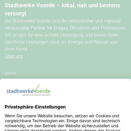
Stadtwerke Voerde – lokal, nah und bestens
versorgt
Die Stadtwerke Voerde sind Ihr verlässlicher und regional
verwurzelter Partner für Erdgas, Ökostrom und Trinkwasser.
Wir sorgen für eine sichere Versorgung und bieten Ihnen
sämtliche Leistungen rund um Energie und Wasser aus
einer Hand.
Über uns
Service
Kundenportal
Kontakt
Vertrag kündigen
Vertrag widerrufen
Allgemeine Hinweise
Vertragsinformationen
Stromkennzeichnung