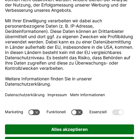
Außergerichtliche Streitbeilegung
Steuern, Umlagen, Abgaben & Gebühren
Veröffentlichungen nach REMIT
Erklärung zur Barrierefreiheit
Rechtliches
Impressum
Datenschutz
Informationspflichten
Nutzungsbedingungen
Datenaustausch
Adresse
Stadtwerke Voerde GmbH
Rathausplatz 20
46562 Voerde
Hotline
02855 9368-330