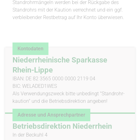
Standrohrmängeln werden bei der Rückgabe des
Standrohrs mit der Kaution verrechnet und ein ggf.
verbleibender Restbetrag auf Ihr Konto überwiesen.
Kon­todaten
Niederrheinische Sparkasse
Rhein-Lippe
IBAN: DE 82 3565 0000 0000 2119 04
BIC: WE­LA­DED1WES
Als Ver­wen­dungszweck bitte un­bedingt "Stan­d­rohr­
kaution" und die Be­triebs­di­rektion angeben!
Adresse und An­sprech­partner
Betriebsdirektion Niederrhein
In der Beckuhl 4