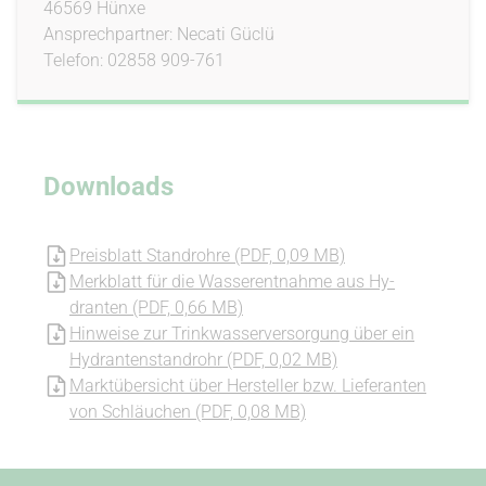
46569 Hünxe
An­sprech­partner: Necati Güclü
Telefon: 02858 909-761
Downloads
Preisblatt Stan­drohre (PDF, 0,09 MB)
Merkblatt für die Was­ser­entnahme aus Hy­
dranten (PDF, 0,66 MB)
Hinweise zur Trink­was­ser­ver­sorgung über ein
Hy­dran­ten­standrohr (PDF, 0,02 MB)
Markt­übersicht über Her­steller bzw. Lie­fe­ranten
von Schläuchen (PDF, 0,08 MB)