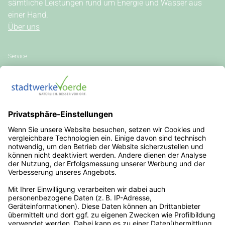
sämtliche Leistungen rund um Energie und Wasser aus
einer Hand.
Über uns
Service
Kundenportal
Kontakt
Vertrag kündigen
Vertrag widerrufen
Allgemeine Hinweise
Vertragsinformationen
Stromkennzeichnung
Außergerichtliche Streitbeilegung
Steuern, Umlagen, Abgaben & Gebühren
Veröffentlichungen nach REMIT
Erklärung zur Barrierefreiheit
Rechtliches