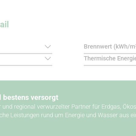
ail
Brennwert (kWh/m
Thermische Energi
d bestens versorgt
r und regional verwurzelter Partner für Erdgas, Öko
iche Leistungen rund um Energie und Wasser aus ei