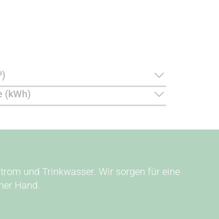
³)
e (kWh)
strom und Trinkwasser. Wir sorgen für eine
ner Hand.