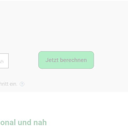
h
Wh
itt ein.
ional und nah