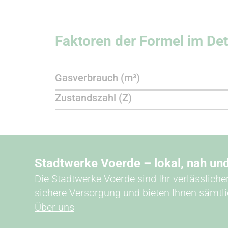
Faktoren der Formel im Det
Gasverbrauch (m³)
Zustandszahl (Z)
Stadtwerke Voerde – lokal, nah un
Die Stadtwerke Voerde sind Ihr verlässliche
sichere Versorgung und bieten Ihnen sämtl
Über uns