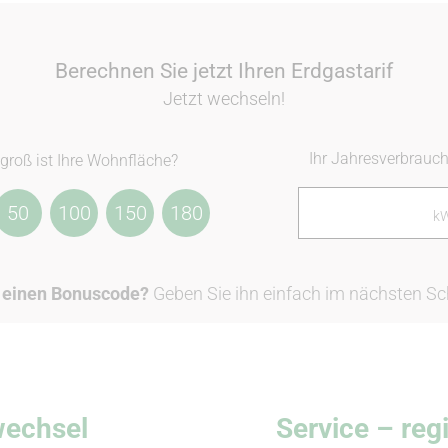
Berechnen Sie jetzt Ihren Erdgastarif
Jetzt wechseln!
Ihr Jahresverbrauc
groß ist Ihre Wohnfläche?
50
100
150
180
k
 einen Bonuscode?
Geben Sie ihn einfach im nächsten Schr
wechsel
Service – reg